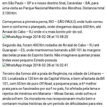
em São Paulo – SP e o nosso destino final, Caravelas – BA, para
uma visita ao Parque Nacional Marinho dos Abrolhos. Distancia total
3.100 Km.
Começamos a primeira perna, RIO – SÃO PAULO, onde tudo correu
bem e conforme o planejado, onde chegamos depois 600 Km, até
Arraial do Cabo – RJ onde vi o mais bonito pôr-do-sol.
Segundo dia, foram 400 Km rodados de Arraial do Cabo – RJ até
Guarapari – ES, onde mantivemos beirando a BR 101 às margens
das belas praias do Espirito Santo. Não imaginava quantas praias
lindas esse pequeno Estado possuía.
Terceiro dia fomos até a praia de Regência, na cidade de Linhares –
ES. Localizada a 120 km de da Capital Vitoria, e bem afastada da BR
101, com 50 km de puro
Off Road
, a pequena praia, a 6ª melhor
praia para os fascinados por surf no país, foi afetada pela lama e
rejeitos de minérios em Mariana – Minas Gerais, onde sofreu e
ainda sofrem. Os moradores nos recepcionaram muito bem e
contaram muitas histórias de um período de dificuldades para eles.