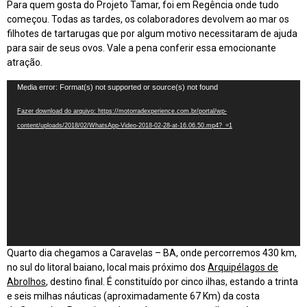
Para quem gosta do Projeto Tamar, foi em Regência onde tudo
começou. Todas as tardes, os colaboradores devolvem ao mar os
filhotes de tartarugas que por algum motivo necessitaram de ajuda
para sair de seus ovos. Vale a pena conferir essa emocionante
atração.
Tocador
Media error: Format(s) not supported or source(s) not found
de
Fazer download do arquivo: https://motorradexperience.com.br/portal/wp-
vídeo
content/uploads/2018/02/WhatsApp-Video-2018-02-28-at-16.06.50.mp4?_=1
Quarto dia chegamos a Caravelas – BA, onde percorremos 430 km,
no sul do litoral baiano, local mais próximo dos
Arquipélagos de
Abrolhos
, destino final. É constituído por cinco ilhas, estando a trinta
e seis milhas náuticas (aproximadamente 67 Km) da costa