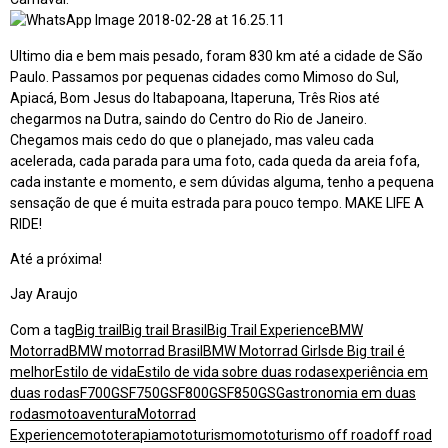
Ultimo dia e bem mais pesado, foram 830 km até a cidade de São
Paulo. Passamos por pequenas cidades como Mimoso do Sul,
Apiacá, Bom Jesus do Itabapoana, Itaperuna, Três Rios até
chegarmos na Dutra, saindo do Centro do Rio de Janeiro.
Chegamos mais cedo do que o planejado, mas valeu cada
acelerada, cada parada para uma foto, cada queda da areia fofa,
cada instante e momento, e sem dúvidas alguma, tenho a pequena
sensação de que é muita estrada para pouco tempo. MAKE LIFE A
RIDE!
Até a próxima!
Jay Araujo
Com a tag
Big trail
Big trail Brasil
Big Trail Experience
BMW
Motorrad
BMW motorrad Brasil
BMW Motorrad Girls
de Big trail é
melhor
Estilo de vida
Estilo de vida sobre duas rodas
experiência em
duas rodas
F700GS
F750GS
F800GS
F850GS
Gastronomia em duas
rodas
motoaventura
Motorrad
Experience
mototerapia
mototurismo
mototurismo off road
off road