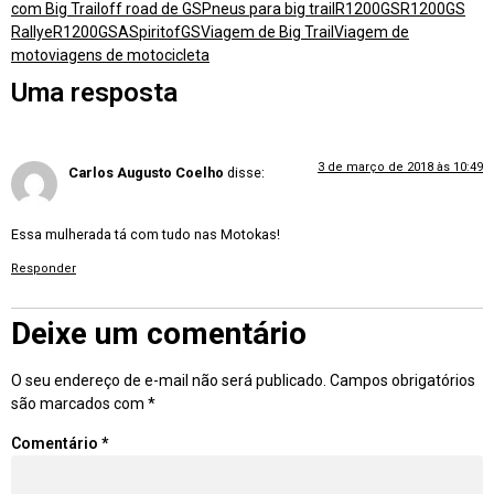
com Big Trail
off road de GS
Pneus para big trail
R1200GS
R1200GS
Rallye
R1200GSA
SpiritofGS
Viagem de Big Trail
Viagem de
moto
viagens de motocicleta
Uma resposta
3 de março de 2018 às 10:49
Carlos Augusto Coelho
disse:
Essa mulherada tá com tudo nas Motokas!
Responder
Deixe um comentário
O seu endereço de e-mail não será publicado.
Campos obrigatórios
são marcados com
*
Comentário
*