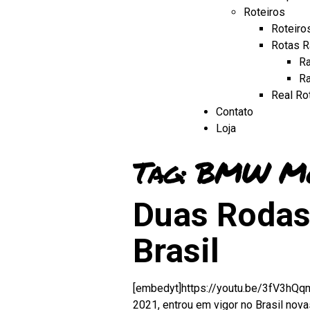
Roteiros
Roteiro
Rotas R
Ra
Ra
Real Ro
Contato
Loja
Tag:
BMW Mot
Duas Rodas 
Brasil
[embedyt]https://youtu.be/3fV3hQq
2021, entrou em vigor no Brasil nov