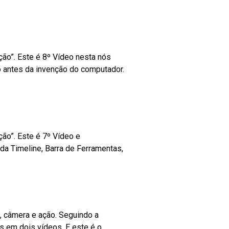
ão”. Este é 8º Vídeo nesta nós
 antes da invenção do computador.
ão”. Este é 7º Vídeo e
da Timeline, Barra de Ferramentas,
1
, câmera e ação. Seguindo a
s em dois vídeos. E este é o