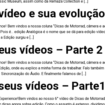
ssic Museum, assim como da Remaza Collection e […]
vídeo e sua evolução
ce! Bem vindos a nossa coluna “Dicas de Motorrad, câmera e aç
Pois é… edição Analógica é o nome que se dá para edição vídeo
 Edição surgiu e […]
eus vídeos – Parte 2
ce! Bem vindos a nossa coluna “Dicas de Motorrad, câmera e aç
ição, onde eu explico a minha forma de trabalhar. Falo também 
e Sincronização do Áudio. E finalmente falamos de […]
seus vídeos – Parte
Experience!Bem vindos ao nosso 6° vídeo de Dicas de Motorrad
r dicas agora sobre edição. Como o assunto é extenso, dividimo