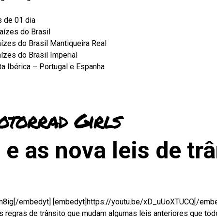
s de 01 dia
aízes do Brasil
ízes do Brasil Mantiqueira Real
ízes do Brasil Imperial
ta Ibérica – Portugal e Espanha
orrad Girls
e as nova leis de trâ
m8ig[/embedyt] [embedyt]https://youtu.be/xD_uUoXTUCQ[/embedy
as regras de trânsito que mudam algumas leis anteriores que to