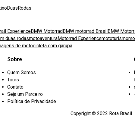
stinoDuasRodas
rail Experience
BMW Motorrad
BMW motorrad Brasil
BMW Motorra
em duas rodas
motoaventura
Motorrad Experience
mototurismo
mo
iagens de motocicleta com garupa
Sobre
Quem Somos
Tours
Contato
Seja um Parceiro
Política de Privacidade
Copyright © 2022 Rota Brasil