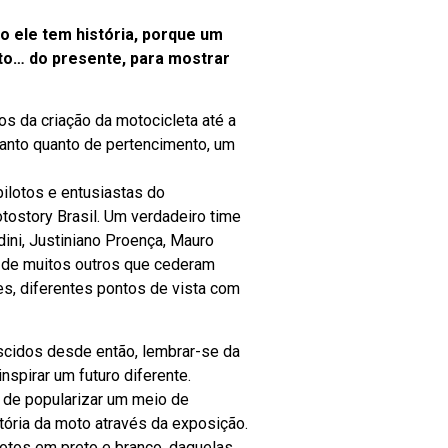
 ele tem história, porque um
to… do presente, para mostrar
s da criação da motocicleta até a
 tanto quanto de pertencimento, um
ilotos e entusiastas do
ostory Brasil. Um verdadeiro time
ini, Justiniano Proença, Mauro
m de muitos outros que cederam
s, diferentes pontos de vista com
scidos desde então, lembrar-se da
nspirar um futuro diferente.
l de popularizar um meio de
tória da moto através da exposição.
otos em preto e branco, daquelas