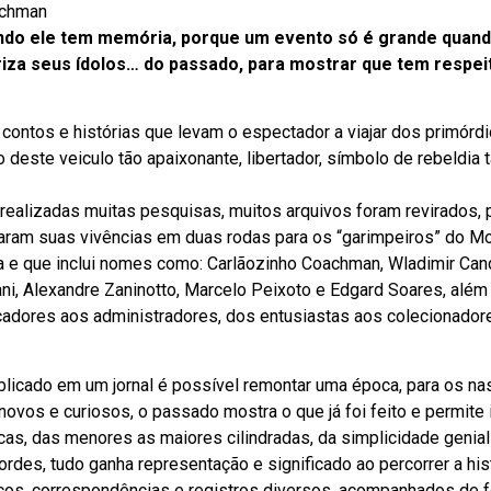
ndo ele tem memória, porque um evento só é grande quando
iza seus ídolos… do passado, para mostrar que tem respei
ontos e histórias que levam o espectador a viajar dos primórdio
 deste veiculo tão apaixonante, libertador, símbolo de rebeldia
realizadas muitas pesquisas, muitos arquivos foram revirados, p
ram suas vivências em duas rodas para os “garimpeiros” do Mot
 e que inclui nomes como: Carlãozinho Coachman, Wladimir Cand
mani, Alexandre Zaninotto, Marcelo Peixoto e Edgard Soares, alé
adores aos administradores, dos entusiastas aos colecionadore
blicado em um jornal é possível remontar uma época, para os na
novos e curiosos, o passado mostra o que já foi feito e permite i
as, das menores as maiores cilindradas, da simplicidade genia
rdes, tudo ganha representação e significado ao percorrer a his
os, correspondências e registros diversos, acompanhados de f