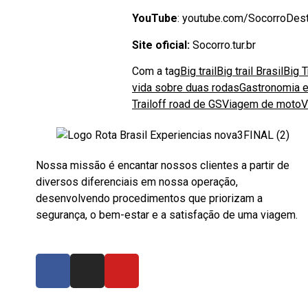
YouTube
: youtube.com/SocorroDe
Site oficial:
Socorro.tur.br
Com a tag
Big trail
Big trail Brasil
Big T
vida sobre duas rodas
Gastronomia 
Trail
off road de GS
Viagem de moto
V
Nossa missão é encantar nossos clientes a partir de
diversos diferenciais em nossa operação,
desenvolvendo procedimentos que priorizam a
segurança, o bem-estar e a satisfação de uma viagem.