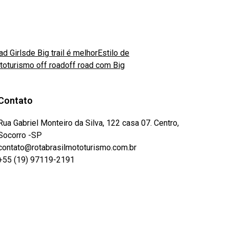
d Girls
de Big trail é melhor
Estilo de
toturismo off road
off road com Big
Contato
Rua Gabriel Monteiro da Silva, 122 casa 07. Centro,
Socorro -SP
contato@rotabrasilmototurismo.com.br
+55 (19) 97119-2191