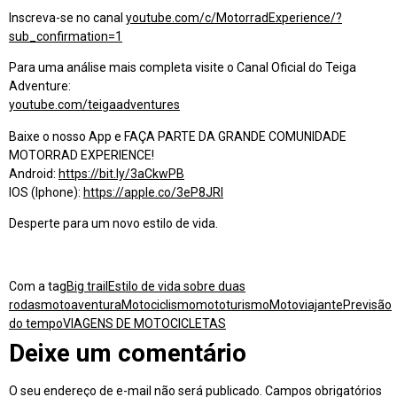
Inscreva-se no canal
youtube.com/c/MotorradExperience/?
sub_confirmation=1
Para uma análise mais completa visite o Canal Oficial do Teiga
Adventure:
youtube.com/teigaadventures
Baixe o nosso App e FAÇA PARTE DA GRANDE COMUNIDADE
MOTORRAD EXPERIENCE!
Android:
https://bit.ly/3aCkwPB
IOS (Iphone):
https://apple.co/3eP8JRl
Desperte para um novo estilo de vida.
Com a tag
Big trail
Estilo de vida sobre duas
rodas
motoaventura
Motociclismo
mototurismo
Motoviajante
Previsão
do tempo
VIAGENS DE MOTOCICLETAS
Deixe um comentário
O seu endereço de e-mail não será publicado.
Campos obrigatórios