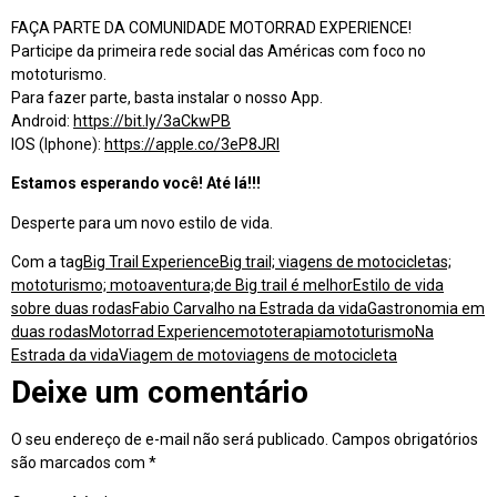
FAÇA PARTE DA COMUNIDADE MOTORRAD EXPERIENCE!
Participe da primeira rede social das Américas com foco no
mototurismo.
Para fazer parte, basta instalar o nosso App.
Android:
https://bit.ly/3aCkwPB
IOS (Iphone):
https://apple.co/3eP8JRl
Estamos esperando você! Até lá!!!
Desperte para um novo estilo de vida.
Com a tag
Big Trail Experience
Big trail; viagens de motocicletas;
mototurismo; motoaventura;
de Big trail é melhor
Estilo de vida
sobre duas rodas
Fabio Carvalho na Estrada da vida
Gastronomia em
duas rodas
Motorrad Experience
mototerapia
mototurismo
Na
Estrada da vida
Viagem de moto
viagens de motocicleta
Deixe um comentário
O seu endereço de e-mail não será publicado.
Campos obrigatórios
são marcados com
*