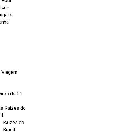
 Rota
ica –
ugal e
anha
 Viagem
iros de 01
as Raízes do
il
Raízes do
Brasil