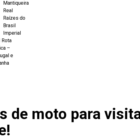
Mantiqueira
Real
Raízes do
Brasil
Imperial
 Rota
ica –
ugal e
anha
 de moto para visit
e!