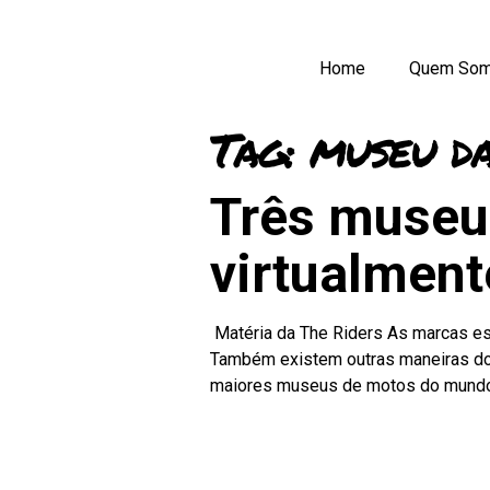
Home
Quem So
Tag:
museu d
Três museus
virtualment
Matéria da The Riders As marcas est
Também existem outras maneiras dos 
maiores museus de motos do mundo o