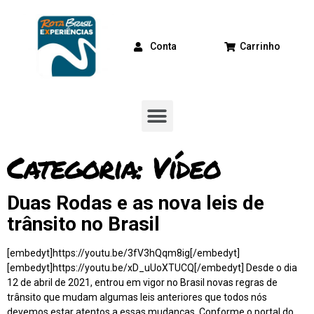
Conta
Carrinho
Categoria:
Vídeo
Duas Rodas e as nova leis de
trânsito no Brasil
[embedyt]https://youtu.be/3fV3hQqm8ig[/embedyt]
[embedyt]https://youtu.be/xD_uUoXTUCQ[/embedyt] Desde o dia
12 de abril de 2021, entrou em vigor no Brasil novas regras de
trânsito que mudam algumas leis anteriores que todos nós
devemos estar atentos a essas mudanças. Conforme o portal do