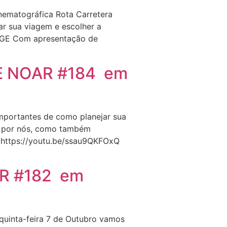
nematográfica Rota Carretera
ar sua viagem e escolher a
CuGE Com apresentação de
E NOAR #184 em
mportantes de como planejar sua
os por nós, como também
nk https://youtu.be/ssau9QKFOxQ
R #182 em
nta-feira 7 de Outubro vamos