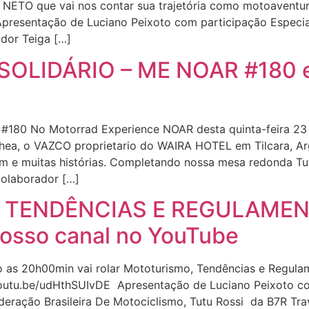
NETO que vai nos contar sua trajetória como motoaventurei
resentação de Luciano Peixoto com participação Especial 
dor Teiga […]
OLIDÁRIO – ME NOAR #180 e
 #180 No Motorrad Experience NOAR desta quinta-feira 2
hea, o VAZCO proprietario do WAIRA HOTEL em Tilcara, Arg
 e muitas histórias. Completando nossa mesa redonda Tu
olaborador […]
 TENDÊNCIAS E REGULAMEN
osso canal no YouTube
ro as 20h00min vai rolar Mototurismo, Tendências e Regul
youtu.be/udHthSUIvDE Apresentação de Luciano Peixoto co
deração Brasileira De Motociclismo, Tutu Rossi da B7R Tr