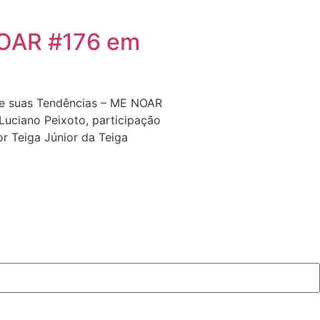
OAR #176 em
o e suas Tendências – ME NOAR
uciano Peixoto, participação
r Teiga Júnior da Teiga