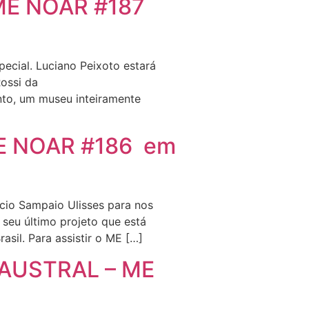
o ME NOAR #187
ecial. Luciano Peixoto estará
ossi da
nto, um museu inteiramente
 ME NOAR #186 em
io Sampaio Ulisses para nos
seu último projeto que está
asil. Para assistir o ME […]
AUSTRAL – ME