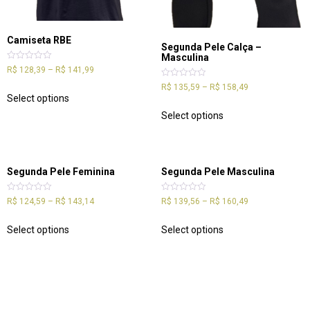
Camiseta RBE
Segunda Pele Calça –
Masculina
Rated
R$
128,39
–
R$
141,99
0
out
Rated
R$
135,59
–
R$
158,49
of
0
Select options
5
out
of
Select options
5
Segunda Pele Feminina
Segunda Pele Masculina
Rated
Rated
R$
124,59
–
R$
143,14
R$
139,56
–
R$
160,49
0
0
out
out
of
of
Select options
Select options
5
5