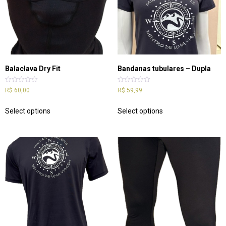
Balaclava Dry Fit
Bandanas tubulares – Dupla
Rated
Rated
R$
60,00
R$
59,99
0
0
out
out
of
of
Select options
Select options
5
5