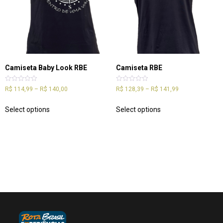
Camiseta Baby Look RBE
Camiseta RBE
Rated
Rated
R$
114,99
–
R$
140,00
R$
128,39
–
R$
141,99
0
0
out
out
of
of
Select options
Select options
5
5